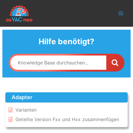
Skip
to
content
Hilfe benötigt?
Adapter
Varianten
Geteilte Version Fxx und Hxx zusammenfügen